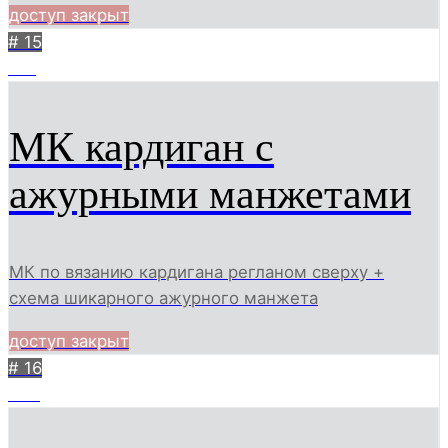
доступ закрыт
# 15
601
МК кардиган с
ажурными манжетами
МК по вязанию кардигана регланом сверху +
схема шикарного ажурного манжета
доступ закрыт
# 16
435