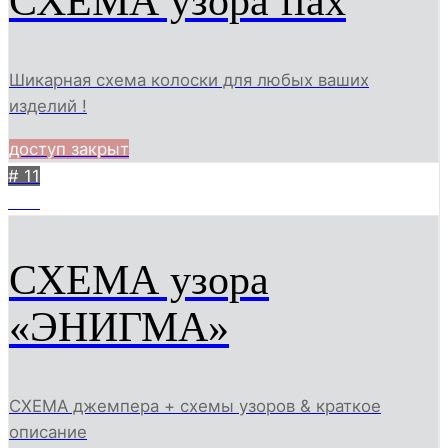
СХЕМА узора flax
Шикарная схема колоски для любых ваших
изделий !
доступ закрыт
# 11
543
СХЕМА узора
«ЭНИГМА»
СХЕМА джемпера + схемы узоров & краткое
описание