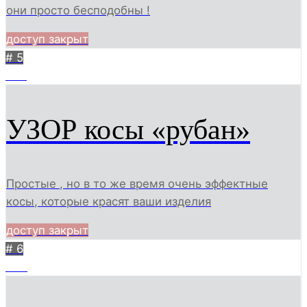
они просто бесподобны !
доступ закрыт
# 5
239
УЗОР косы «рубан»
Простые , но в то же время очень эффектные
косы, которые красят ваши изделия
доступ закрыт
# 6
244