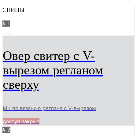
СПИЦЫ
# 1
430
Овер свитер с V-
вырезом регланом
сверху
МК по вязанию реглана с V-вырезом
доступ закрыт
# 2