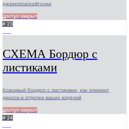
джемпера/кофточки
доступ закрыт
# 23
382
СХЕМА Бордюр с
листиками
Красивый бордюр с листиками, как элемент
декора и отделки ваших изделий
доступ закрыт
# 24
356