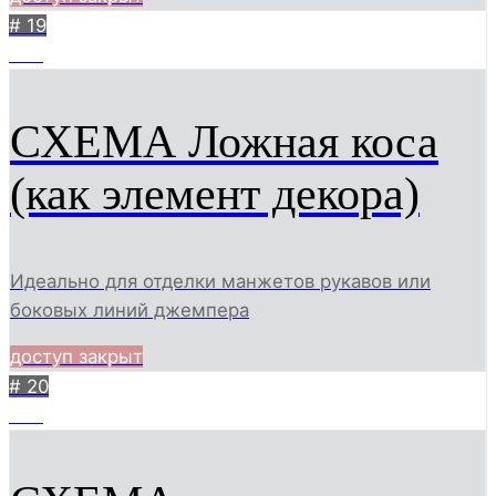
# 19
450
СХЕМА Ложная коса
(как элемент декора)
Идеально для отделки манжетов рукавов или
боковых линий джемпера
доступ закрыт
# 20
573