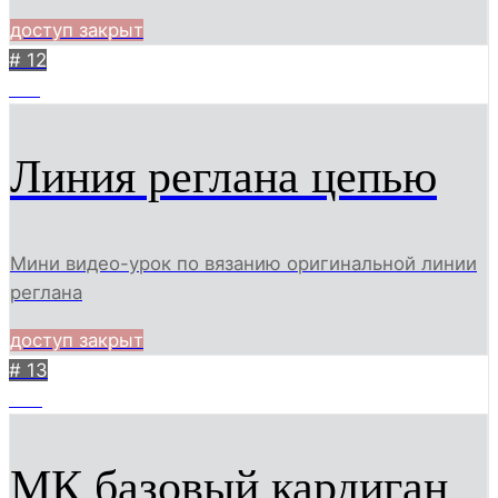
доступ закрыт
# 12
681
Линия реглана цепью
Мини видео-урок по вязанию оригинальной линии
реглана
доступ закрыт
# 13
808
МК базовый кардиган