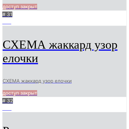
доступ закрыт
# 31
468
СХЕМА жаккард узор
елочки
СХЕМА жаккард узор елочки
доступ закрыт
# 32
353