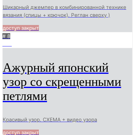
Шикарный джемпер в комбинированной технике
вязания (спицы + крючок). Реглан сверху )
доступ закрыт
# 8
738
Ажурный японский
узор со скрещенными
петлями
Красивый узор. СХЕМА + видео узора
доступ закрыт