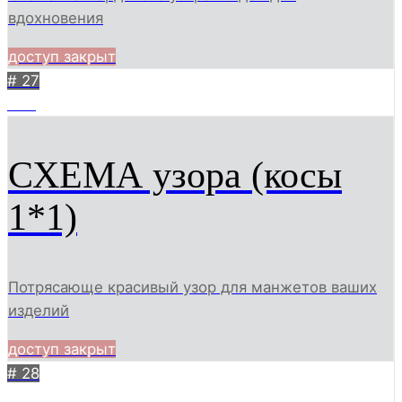
вдохновения
доступ закрыт
# 27
354
СХЕМА узора (косы
1*1)
Потрясающе красивый узор для манжетов ваших
изделий
доступ закрыт
# 28
289