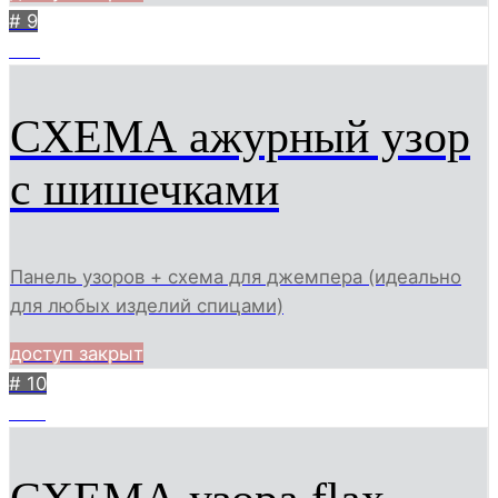
# 9
761
СХЕМА ажурный узор
с шишечками
Панель узоров + схема для джемпера (идеально
для любых изделий спицами)
доступ закрыт
# 10
443