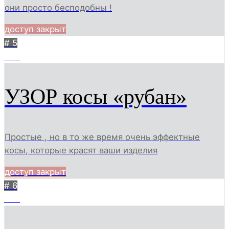
они просто бесподобны !
доступ закрыт
# 5
243
УЗОР косы «рубан»
Простые , но в то же время очень эффектные
косы, которые красят ваши изделия
доступ закрыт
# 6
247