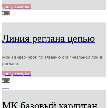
доступ закрыт
# 12
686
Линия реглана цепью
Мини видео-урок по вязанию оригинальной линии
реглана
доступ закрыт
# 13
812
МК базовый кардиган