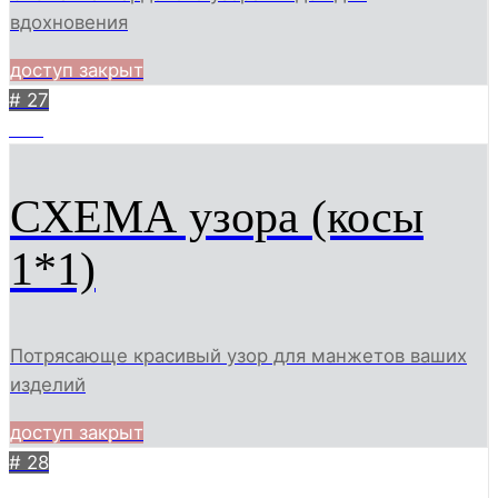
вдохновения
доступ закрыт
# 27
356
СХЕМА узора (косы
1*1)
Потрясающе красивый узор для манжетов ваших
изделий
доступ закрыт
# 28
291