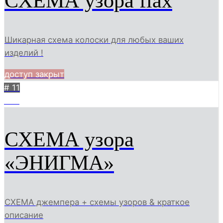
СХЕМА узора flax
Шикарная схема колоски для любых ваших
изделий !
доступ закрыт
# 11
548
СХЕМА узора
«ЭНИГМА»
СХЕМА джемпера + схемы узоров & краткое
описание