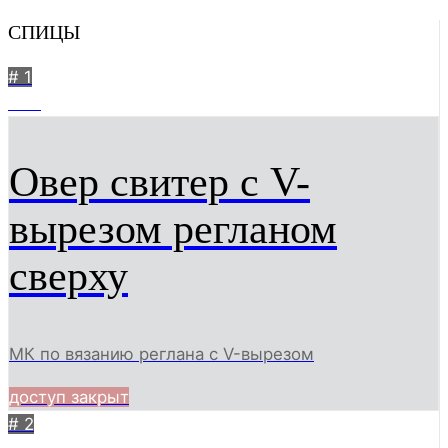
СПИЦЫ
# 1
433
Овер свитер с V-
вырезом регланом
сверху
МК по вязанию реглана с V-вырезом
доступ закрыт
# 2