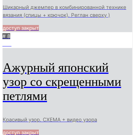
Шикарный джемпер в комбинированной технике
вязания (спицы + крючок). Реглан сверху )
доступ закрыт
# 8
742
Ажурный японский
узор со скрещенными
петлями
Красивый узор. СХЕМА + видео узора
доступ закрыт