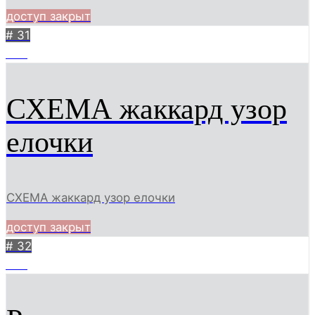
доступ закрыт
# 31
470
СХЕМА жаккард узор
елочки
СХЕМА жаккард узор елочки
доступ закрыт
# 32
359