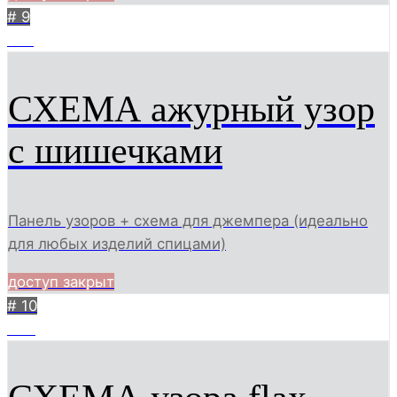
# 9
762
СХЕМА ажурный узор
с шишечками
Панель узоров + схема для джемпера (идеально
для любых изделий спицами)
доступ закрыт
# 10
447