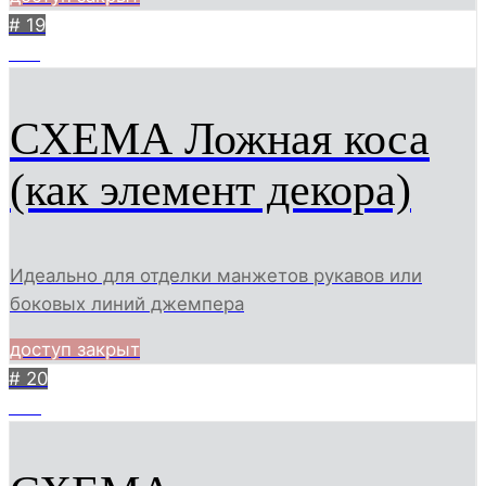
# 19
451
СХЕМА Ложная коса
(как элемент декора)
Идеально для отделки манжетов рукавов или
боковых линий джемпера
доступ закрыт
# 20
576