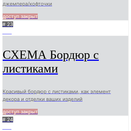
джемпера/кофточки
доступ закрыт
# 23
383
СХЕМА Бордюр с
листиками
Красивый бордюр с листиками, как элемент
декора и отделки ваших изделий
доступ закрыт
# 24
357