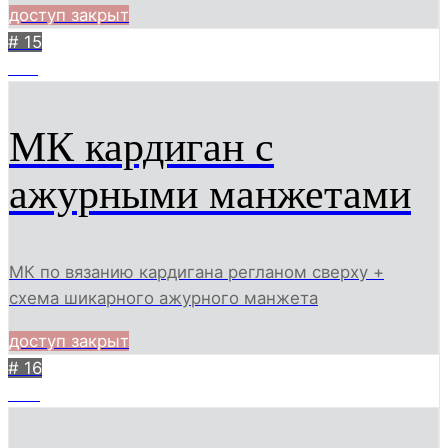
доступ закрыт
# 15
605
МК кардиган с
ажурными манжетами
МК по вязанию кардигана регланом сверху +
схема шикарного ажурного манжета
доступ закрыт
# 16
439