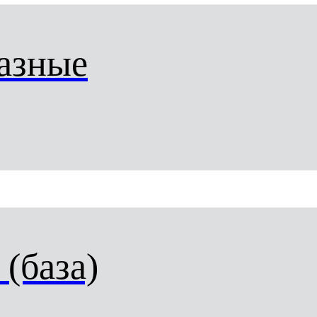
азные
(база)