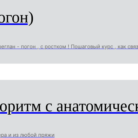
огон)
еглан - погон , с ростком ! Пошаговый курс , как свя
оритм с анатомичес
ра и из любой пряжи