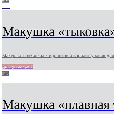
# 4
996
Макушка «тыковка
Макушка «тыковка» - идеальный вариант убавок дл
доступ закрыт
# 5
904
Макушка «плавная 