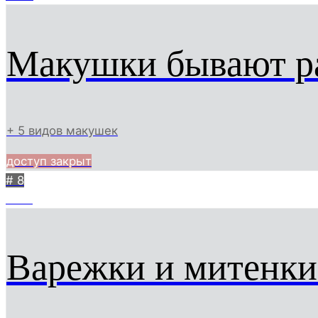
Макушки бывают р
+ 5 видов макушек
доступ закрыт
# 8
1009
Варежки и митенки 