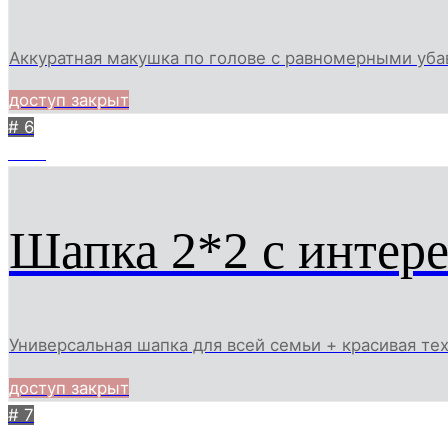
Аккуратная макушка по голове с равномерными уба
доступ закрыт
# 6
1225
Шапка 2*2 с интер
Универсальная шапка для всей семьи + красивая те
доступ закрыт
# 7
1376