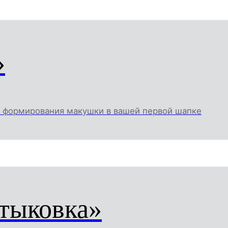
»
я формирования макушки в вашей первой шапке
тыковка»