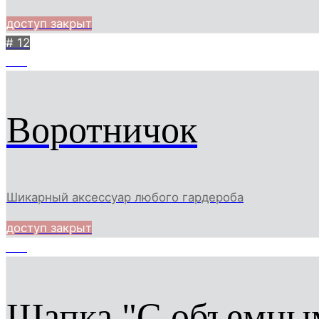
доступ закрыт
# 12
682
Воротничок
Шикарный аксессуар любого гардероба
доступ закрыт
678
Шапка "С объемны