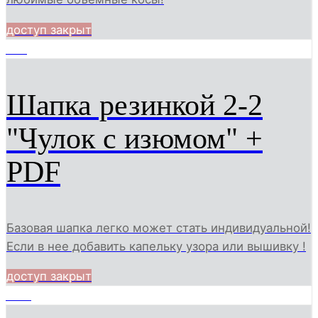
доступ закрыт
992
Шапка резинкой 2-2
"Чулок с изюмом" +
PDF
Базовая шапка легко может стать индивидуальной!
Если в нее добавить капельку узора или вышивку !
доступ закрыт
1019