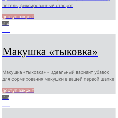
петель, фиксированный отворот
доступ закрыт
# 4
998
Макушка «тыковка»
Макушка «тыковка» - идеальный вариант убавок
для формирования макушки в вашей первой шапке
доступ закрыт
# 5
905