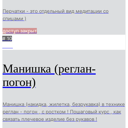
Перчатки - это отдельный вид медитации со
спицами )
доступ закрыт
# 10
1135
Манишка (реглан-
погон)
Манишка (накидка, жилетка, безрукавка) в технике
реглан - погон , с ростком ! Пошаговый курс , как
связать плечевое изделие без рукавов !