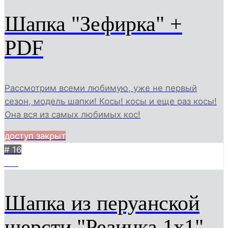
Шапка "Зефирка" +
PDF
Рассмотрим всеми любимую, уже не первый
сезон, модель шапки! Косы! косы и еще раз косы!
Она вся из самых любимых кос!
доступ закрыт
# 16
610
Шапка из перуанской
шерсти "Резинка 1х1"