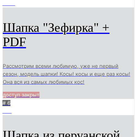
3577
Шапка "Зефирка" +
PDF
Рассмотрим всеми любимую, уже не первый
сезон, модель шапки! Косы! косы и еще раз косы!
Она вся из самых любимых кос!
доступ закрыт
# 6
767
Шапка из перуанской