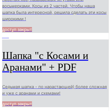
восьмерками. Косы из 2 частей. Чтобы наша
шапка была интересной, решила сделать эти косы
широкими !
доступ закрыт
616
Шапка "с Косами и
Аранами" + PDF
Седьмая шапка - по нарастающей) более сложная
и уже с аранами и схемами!
доступ закрыт
3046