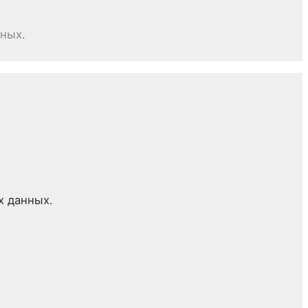
нных.
х данных.