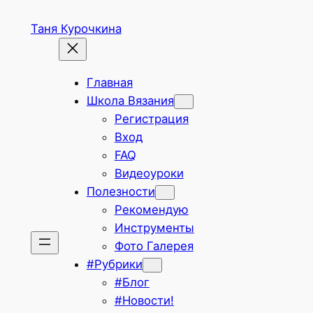
Перейти
Таня Курочкина
к
содержимому
Главная
Школа Вязания
Регистрация
Вход
FAQ
Видеоуроки
Полезности
Рекомендую
Инструменты
Фото Галерея
#Рубрики
#Блог
#Новости!