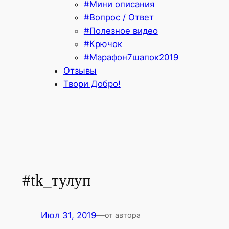
#Мини описания
#Вопрос / Ответ
#Полезное видео
#Крючок
#Марафон7шапок2019
Отзывы
Твори Добро!
#tk_тулуп
Июл 31, 2019
—
от автора