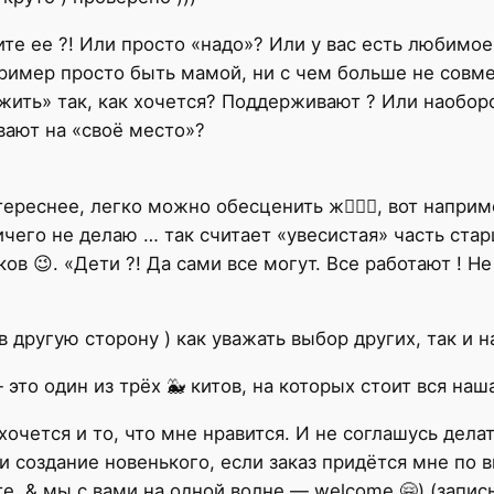
ите ее ?! Или просто «надо»? Или у вас есть любимо
ример просто быть мамой, ни с чем больше не совме
«жить» так, как хочется? Поддерживают ? Или наобор
вают на «своё место»?
ереснее, легко можно обесценить ж🤷🏻‍♀️, вот наприме
ничего не делаю … так считает «увесистая» часть ста
ов 😉. «Дети ?! Да сами все могут. Все работают ! Н
 в другую сторону ) как уважать выбор других, так и 
то один из трёх 🐳 китов, на которых стоит вся наш
 хочется и то, что мне нравится. И не соглашусь делать
 создание новенького, если заказ придётся мне по вк
е, & мы с вами на одной волне — welcome 🤗) (запись