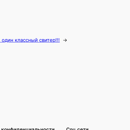
один классный свитер!!!
→
 конфиденциальности
Соц.сети