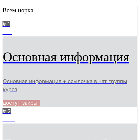
Всем норка
# 1
747
Основная информация
Основная информация + ссылочка в чат группы
курса
доступ закрыт
# 2
3152