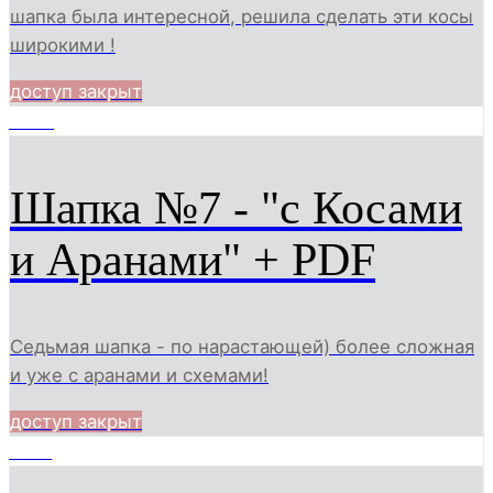
шапка была интересной, решила сделать эти косы
широкими !
доступ закрыт
3978
Шапка №7 - "с Косами
и Аранами" + PDF
Седьмая шапка - по нарастающей) более сложная
и уже с аранами и схемами!
доступ закрыт
1930