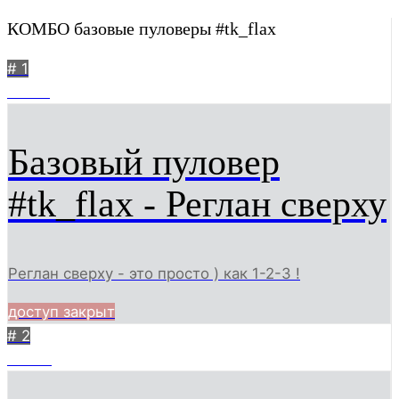
КОМБО базовые пуловеры #tk_flax
# 1
18066
Базовый пуловер
#tk_flax - Реглан сверху
Реглан сверху - это просто ) как 1-2-3 !
доступ закрыт
# 2
22955