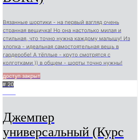
Вязанные шортики - на первый взгляд очень
странная вещичка! Но она настолько милая и
стильная, что точно нужна каждому малышу! Из
хлопка - идеальная самостоятельная вещь в
гардеробе! А тёплые - круто смотрятся с
колготками )) в общем - шорты точно нужны!
доступ закрыт
# 20
3429
Джемпер
универсальный (Курс