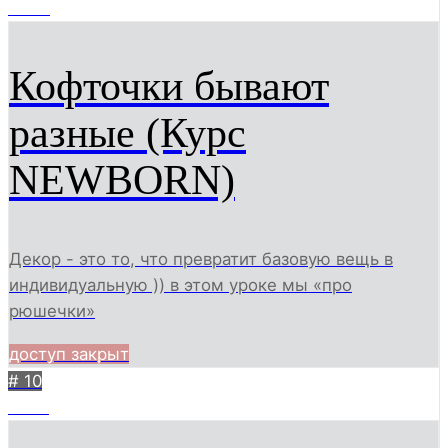
2435
Кофточки бывают
разные (Курс
NEWBORN)
Декор - это то, что превратит базовую вещь в
индивидуальную )) в этом уроке мы «про
рюшечки»
доступ закрыт
# 10
3555