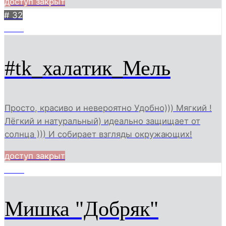
доступ закрыт
# 32
4291
#tk_халатик_Мель
Просто, красиво и невероятно Удобно))) Мягкий !
Лёгкий и натуральный) идеально защищает от
солнца ))) И собирает взгляды окружающих!
доступ закрыт
7902
Мишка "Добряк"