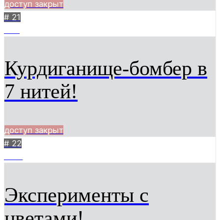
доступ закрыт
# 21
424
Курдиганище-бомбер в
7 нитей!
доступ закрыт
# 22
1727
Эксперименты с
цветами!