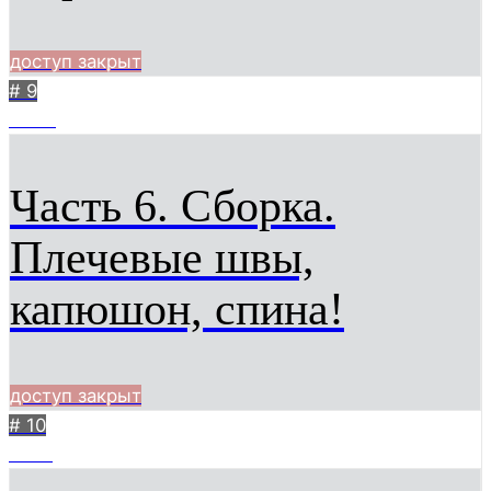
доступ закрыт
# 9
9333
Часть 6. Сборка.
Плечевые швы,
капюшон, спина!
доступ закрыт
# 10
6958