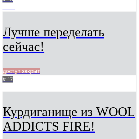
2869
Лучше переделать
сейчас!
доступ закрыт
# 17
1563
Курдиганище из WOOL
ADDICTS FIRE!