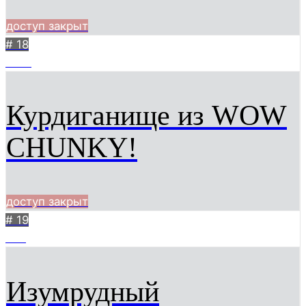
доступ закрыт
# 18
2251
Курдиганище из WOW
CHUNKY!
доступ закрыт
# 19
968
Изумрудный