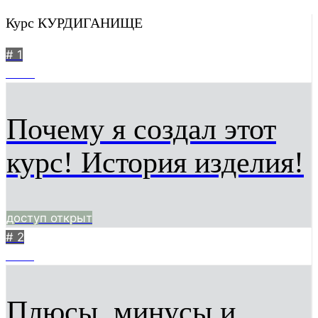
Курс КУРДИГАНИЩЕ
# 1
5730
Почему я создал этот
курс! История изделия!
доступ открыт
# 2
4153
Плюсы, минусы и