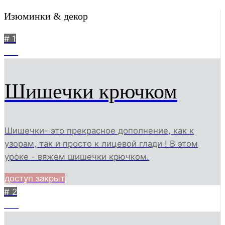
Изюминки & декор
# 1
190
Шишечки крючком
Шишечки- это прекрасное дополнение, как к
узорам, так и просто к лицевой глади ! В этом
уроке - вяжем шишечки крючком.
доступ закрыт
# 2
149