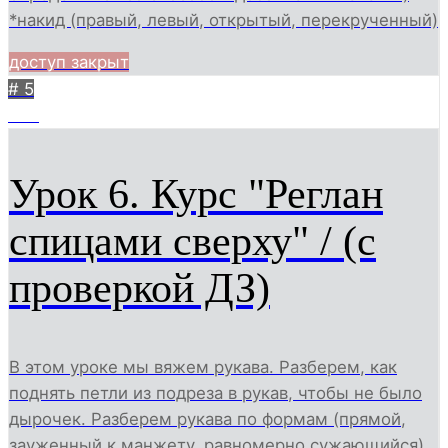
*накид (правый, левый, открытый, перекрученный)
доступ закрыт
# 5
204
Урок 6. Курс "Реглан
спицами сверху" / (с
проверкой ДЗ)
В этом уроке мы вяжем рукава. Разберем, как
поднять петли из подреза в рукав, чтобы не было
дырочек. Разберем рукава по формам (прямой,
зауженный к манжету, равномерно сужающийся).