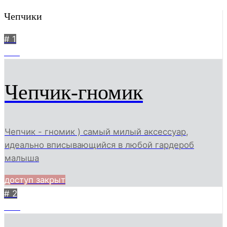
Чепчики
# 1
378
Чепчик-гномик
Чепчик - гномик ) самый милый аксессуар,
идеально вписывающийся в любой гардероб
малыша
доступ закрыт
# 2
447