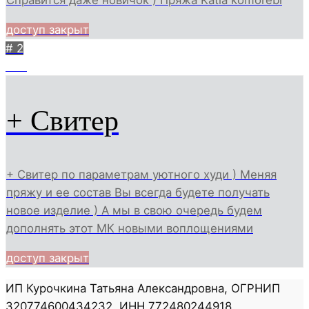
Справится даже новичок ) Пряжа Katia komorebi
доступ закрыт
# 2
949
+ Свитер
+ Свитер по параметрам уютного худи ) Меняя
пряжу и ее состав Вы всегда будете получать
новое изделие ) А мы в свою очередь будем
дополнять этот МК новыми воплощениями
доступ закрыт
ИП Курочкина Татьяна Александровна, ОГРНИП
320774600434232, ИНН 772480244918