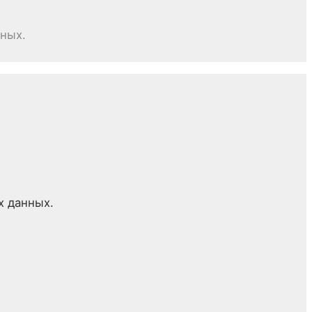
нных.
х данных.