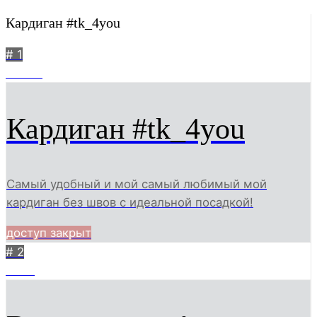
Кардиган #tk_4you
# 1
24547
Кардиган #tk_4you
Самый удобный и мой самый любимый мой
кардиган без швов с идеальной посадкой!
доступ закрыт
# 2
5937