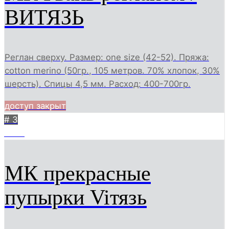
ВИТЯЗЬ
Реглан сверху. Размер: one size (42-52). Пряжа:
cotton merino (50гр., 105 метров. 70% хлопок, 30%
шерсть). Спицы 4,5 мм. Расход: 400-700гр.
доступ закрыт
# 3
1633
МК прекрасные
пупырки Viтязь