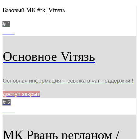
Базовый МК #tk_Viтязь
# 1
1362
Основное Viтязь
Основная информация + ссылка в чат поддержки !
доступ закрыт
# 2
7000
МК Рвань регланом /