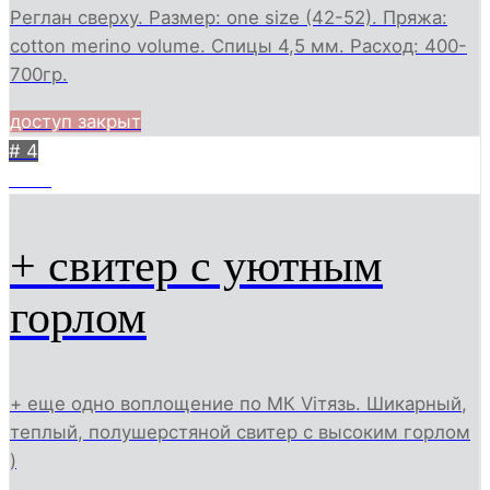
Реглан сверху. Размер: one size (42-52). Пряжа:
cotton merino volume. Спицы 4,5 мм. Расход: 400-
700гр.
доступ закрыт
# 4
1549
+ свитер с уютным
горлом
+ еще одно воплощение по МК Viтязь. Шикарный,
теплый, полушерстяной свитер с высоким горлом
)