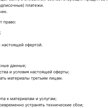
одписочные) платежи.
чек.
т право:
;
м настоящей офертой.
жные данные;
тва и условия настоящей оферты;
вать материалы третьим лицам.
па к материалам и услугам;
оевременно устранять технические сбои;