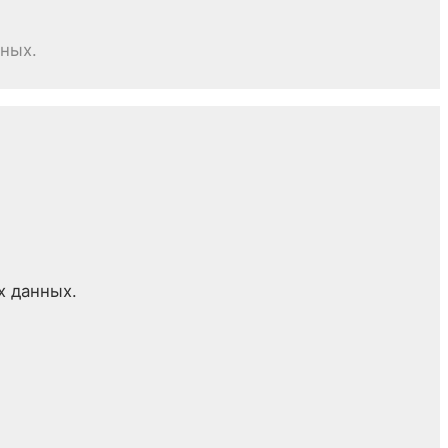
нных.
х данных.